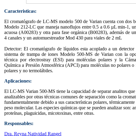
Caracteristicas:
El cromatógrafo de LC-MS modelo 500 de Varian cuenta con dos bo
Modelo 212-LC que maneja nanoflujos entre 0.5 a 0.6 µL min-1, un
acuosa (A00283) y otra para fase orgánica (B00283), además de un
4 canales y un automuestreador Mod 430 para viales de 2 mL
Detector: El cromatógrafo de líquidos esta acoplado a un detecto
sistema de trampa de iones Modelo 500-MS de Varian con la opció
técnica por electrostray (ESI) para moléculas polares y la Cáma
Química a Presión Atmosférica (APCI) para moléculas no polares 
polares y no termolábiles.
Aplicaciones:
El LC-MS Varian 500-MS tiene la capacidad de separar analitos que
analizables por otras técnicas comunes de separación como la cromat
fundamentalmente debido a sus características polares, térmicamente l
peso molecular. Las especies químicas que se pueden analizar son: a
proteínas, plaguicidas, micotoxinas, entre otras.
Responsables:
Dra. Reyna Natividad Rangel