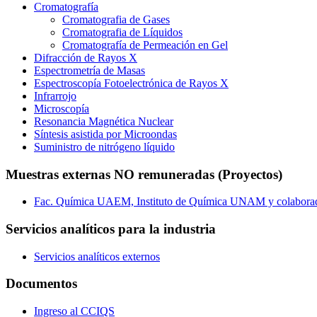
Cromatografía
Cromatografia de Gases
Cromatografia de Líquidos
Cromatografía de Permeación en Gel
Difracción de Rayos X
Espectrometría de Masas
Espectroscopía Fotoelectrónica de Rayos X
Infrarrojo
Microscopía
Resonancia Magnética Nuclear
Síntesis asistida por Microondas
Suministro de nitrógeno líquido
Muestras externas NO remuneradas (Proyectos)
Fac. Química UAEM, Instituto de Química UNAM y colabora
Servicios analíticos para la industria
Servicios analíticos externos
Documentos
Ingreso al CCIQS