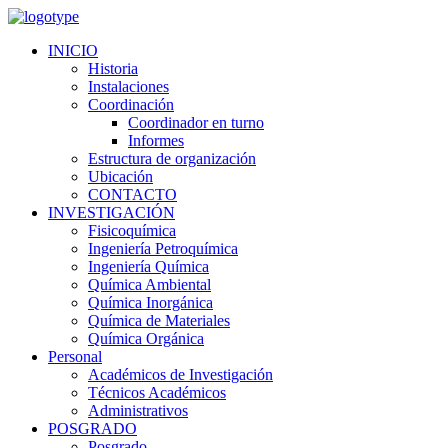
INICIO
Historia
Instalaciones
Coordinación
Coordinador en turno
Informes
Estructura de organización
Ubicación
CONTACTO
INVESTIGACIÓN
Fisicoquímica
Ingeniería Petroquímica
Ingeniería Química
Química Ambiental
Química Inorgánica
Química de Materiales
Química Orgánica
Personal
Académicos de Investigación
Técnicos Académicos
Administrativos
POSGRADO
Posgrado