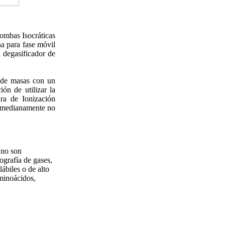
mbas Isocráticas
a para fase móvil
 degasificador de
r de masas con un
n de utilizar la
ra de Ionización
o medianamente no
 no son
ografía de gases,
ábiles o de alto
minoácidos,