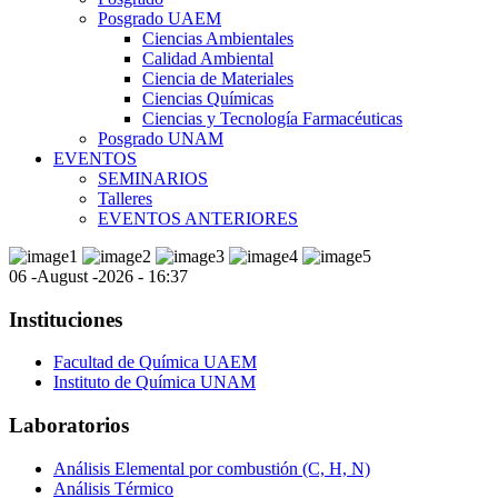
Posgrado UAEM
Ciencias Ambientales
Calidad Ambiental
Ciencia de Materiales
Ciencias Químicas
Ciencias y Tecnología Farmacéuticas
Posgrado UNAM
EVENTOS
SEMINARIOS
Talleres
EVENTOS ANTERIORES
06 -August -2026 - 16:37
Instituciones
Facultad de Química UAEM
Instituto de Química UNAM
Laboratorios
Análisis Elemental por combustión (C, H, N)
Análisis Térmico