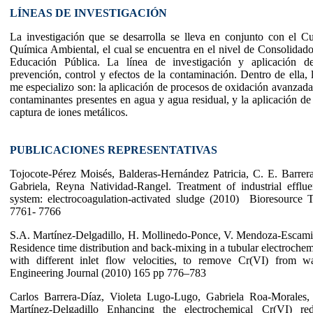
LÍNEAS DE INVESTIGACIÓN
La investigación que se desarrolla se lleva en conjunto con el 
Química Ambiental, el cual se encuentra en el nivel de Consolidado 
Educación Pública. La línea de investigación y aplicación de
prevención, control y efectos de la contaminación. Dentro de ella, 
me especializo son: la aplicación de procesos de oxidación avanzada
contaminantes presentes en agua y agua residual, y la aplicación de
captura de iones metálicos.
PUBLICACIONES REPRESENTATIVAS
Tojocote-Pérez Moisés, Balderas-Hernández Patricia, C. E. Barre
Gabriela, Reyna Natividad-Rangel. Treatment of industrial efflu
system: electrocoagulation-activated sludge (2010) Bioresourc
7761- 7766
S.A. Martínez-Delgadillo, H. Mollinedo-Ponce, V. Mendoza-Escamil
Residence time distribution and back-mixing in a tubular electrochem
with different inlet flow velocities, to remove Cr(VI) from w
Engineering Journal (2010) 165 pp 776–783
Carlos Barrera-Díaz, Violeta Lugo-Lugo, Gabriela Roa-Morales,
Martínez-Delgadillo Enhancing the electrochemical Cr(VI) re