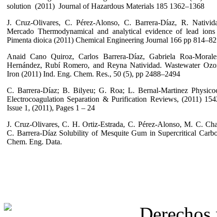
solution (2011) Journal of Hazardous Materials 185 1362–1368
J. Cruz-Olivares, C. Pérez-Alonso, C. Barrera-Díaz, R. Nativi
Mercado Thermodynamical and analytical evidence of lead ions
Pimenta dioica (2011) Chemical Engineering Journal 166 pp 814–82
Anaid Cano Quiroz, Carlos Barrera-Díaz, Gabriela Roa-Morales
Hernández, Rubí Romero, and Reyna Natividad. Wastewater Ozon
Iron (2011) Ind. Eng. Chem. Res., 50 (5), pp 2488–2494
C. Barrera-Díaz; B. Bilyeu; G. Roa; L. Bernal-Martinez Physico
Electrocoagulation Separation & Purification Reviews, (2011) 15
Issue 1, (2011), Pages 1 – 24
J. Cruz-Olivares, C. H. Ortiz-Estrada, C. Pérez-Alonso, M. C. C
C. Barrera-Díaz Solubility of Mesquite Gum in Supercritical Carb
Chem. Eng. Data.
Derechos