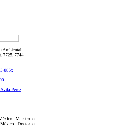
a Ambiental
t. 7725, 7744
73-885x
00
Avila-Perez
 México. Maestro en
 México. Doctor en