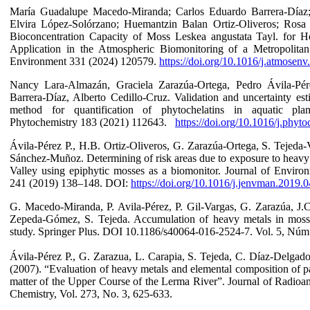
María Guadalupe Macedo-Miranda; Carlos Eduardo Barrera-Díaz;
Elvira López-Solórzano; Huemantzin Balan Ortiz-Oliveros; Rosa 
Bioconcentration Capacity of Moss Leskea angustata Tayl. for H
Application in the Atmospheric Biomonitoring of a Metropolita
Environment 331 (2024) 120579.
https://doi.org/10.1016/j.atmosen
Nancy Lara-Almazán, Graciela Zarazúa-Ortega, Pedro Ávila-Pér
Barrera-Díaz, Alberto Cedillo-Cruz. Validation and uncertainty esti
method for quantification of phytochelatins in aquatic p
Phytochemistry 183 (2021) 112643.
https://doi.org/10.1016/j.phy
Ávila-Pérez P., H.B. Ortiz-Oliveros, G. Zarazúa-Ortega, S. Tejeda-V
Sánchez-Muñoz. Determining of risk areas due to exposure to heavy 
Valley using epiphytic mosses as a biomonitor. Journal of Envir
241 (2019) 138–148. DOI:
https://doi.org/10.1016/j.jenvman.2019.
G. Macedo-Miranda, P. Avila-Pérez, P. Gil-Vargas, G. Zarazúa, J
Zepeda-Gómez, S. Tejeda. Accumulation of heavy metals in moss
study. Springer Plus. DOI 10.1186/s40064-016-2524-7. Vol. 5, Núm.
Ávila-Pérez P., G. Zarazua, L. Carapia, S. Tejeda, C. Díaz-Delgado,
(2007). “Evaluation of heavy metals and elemental composition of pa
matter of the Upper Course of the Lerma River”. Journal of Radioan
Chemistry, Vol. 273, No. 3, 625-633.