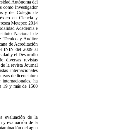
ersidad Autónoma del
s como Investigador
s y del Colegio de
éxico en Ciencia y
 Presea Metepec 2014
modalidad Academia e
stituto Nacional de
e Técnico y Auditor
ana de Acreditación
el ININ del 2009 al
sidad y el Desarrollo
 diversas revistas
de la revista Journal
tas internacionales
ursos de licenciatura
 internacionales, ha
 de 19 y más de 1500
la evaluación de la
n y evaluación de la
ontaminación del agua