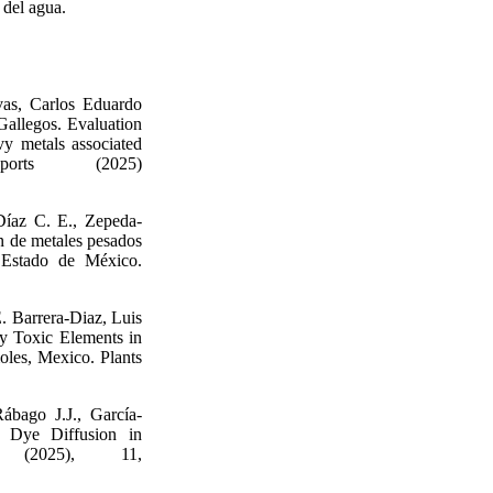
 del agua.
vas, Carlos Eduardo
Gallegos. Evaluation
vy metals associated
ports (2025)
-Díaz C. E., Zepeda-
n de metales pesados
Estado de México.
. Barrera-Diaz, Luis
y Toxic Elements in
moles, Mexico. Plants
ábago J.J., García-
n Dye Diffusion in
s (2025), 11,