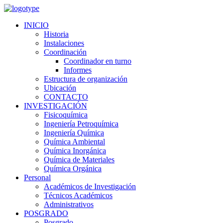
INICIO
Historia
Instalaciones
Coordinación
Coordinador en turno
Informes
Estructura de organización
Ubicación
CONTACTO
INVESTIGACIÓN
Fisicoquímica
Ingeniería Petroquímica
Ingeniería Química
Química Ambiental
Química Inorgánica
Química de Materiales
Química Orgánica
Personal
Académicos de Investigación
Técnicos Académicos
Administrativos
POSGRADO
Posgrado