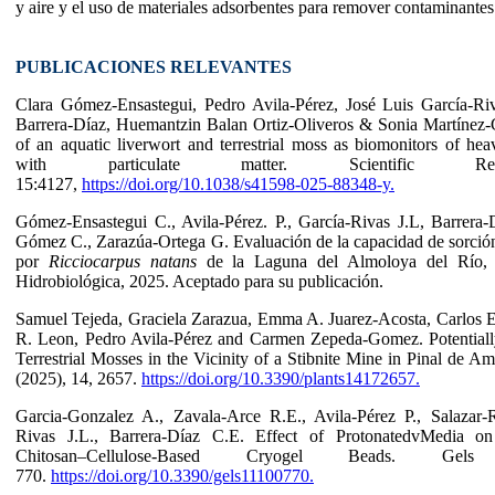
y aire y el uso de materiales adsorbentes para remover contaminantes
PUBLICACIONES RELEVANTES
Clara Gómez-Ensastegui, Pedro Avila-Pérez, José Luis García-Ri
Barrera-Díaz, Huemantzin Balan Ortiz-Oliveros & Sonia Martínez-
of an aquatic liverwort and terrestrial moss as biomonitors of hea
with particulate matter. Scientific Re
15:4127,
https://doi.org/10.1038/s41598-025-88348-y.
Gómez-Ensastegui C., Avila-Pérez. P., García-Rivas J.L, Barrera
Gómez C., Zarazúa-Ortega G. Evaluación de la capacidad de sorció
por
Ricciocarpus natans
de la Laguna del Almoloya del Río, 
Hidrobiológica, 2025. Aceptado para su publicación.
Samuel Tejeda, Graciela Zarazua, Emma A. Juarez-Acosta, Carlos E
R. Leon, Pedro Avila-Pérez and Carmen Zepeda-Gomez. Potentiall
Terrestrial Mosses in the Vicinity of a Stibnite Mine in Pinal de A
(2025), 14, 2657.
https://doi.org/10.3390/plants14172657.
Garcia-Gonzalez A., Zavala-Arce R.E., Avila-Pérez P., Salazar-R
Rivas J.L., Barrera-Díaz C.E. Effect of ProtonatedvMedia o
Chitosan–Cellulose-Based Cryogel Beads. Gel
770.
https://doi.org/10.3390/gels11100770.