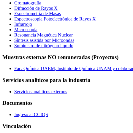
Cromatografía
Difracción de Rayos X
Espectrometría de Masas
Espectroscopía Fotoelectrónica de Rayos X
Infrarrojo
Microscopía
Resonancia Magnética Nuclear
Síntesis asistida por Microondas
Suministro de nitrógeno líquido
Muestras externas NO remuneradas (Proyectos)
Fac. Química UAEM, Instituto de Química UNAM y colabora
Servicios analíticos para la industria
Servicios analíticos externos
Documentos
Ingreso al CCIQS
Vinculación