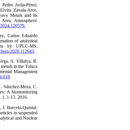
 Pedro Avila-Pérez;
Elvira Zavala-Arce.
eavy Metals and Its
n Area. Atmospheric
v.2024.120579.
ez, Carlos Eduardo
mation of analytical
lants by UPLC-MS.
tochem.2020.112643
.
ega, A. Villalva, R.
metals in the Toluca
onmental Management
04.018
.
.C. Sánchez-Meza, C.
es: A biomonitoring
 1, 1-13. 2016.
 I. Barceló-Quintal.
rticles in suspended
alytical and Nuclear