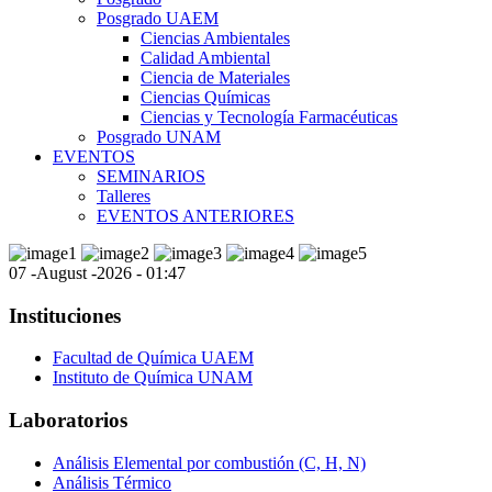
Posgrado UAEM
Ciencias Ambientales
Calidad Ambiental
Ciencia de Materiales
Ciencias Químicas
Ciencias y Tecnología Farmacéuticas
Posgrado UNAM
EVENTOS
SEMINARIOS
Talleres
EVENTOS ANTERIORES
07 -August -2026 - 01:47
Instituciones
Facultad de Química UAEM
Instituto de Química UNAM
Laboratorios
Análisis Elemental por combustión (C, H, N)
Análisis Térmico