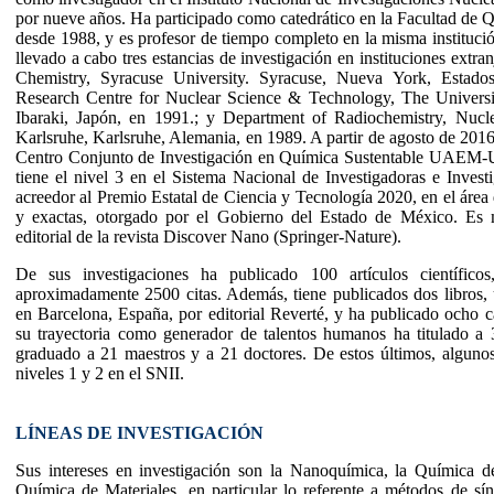
por nueve años. Ha participado como catedrático en la Facultad d
desde 1988, y es profesor de tiempo completo en la misma instituci
llevado a cabo tres estancias de investigación en instituciones extra
Chemistry, Syracuse University. Syracuse, Nueva York, Estado
Research Centre for Nuclear Science & Technology, The Universi
Ibaraki, Japón, en 1991.; y Department of Radiochemistry, Nucl
Karlsruhe, Karlsruhe, Alemania, en 1989. A partir de agosto de 2016
Centro Conjunto de Investigación en Química Sustentable UAE
tiene el nivel 3 en el Sistema Nacional de Investigadoras e Invest
acreedor al Premio Estatal de Ciencia y Tecnología 2020, en el área 
y exactas, otorgado por el Gobierno del Estado de México. Es
editorial de la revista Discover Nano (Springer-Nature).
De sus investigaciones ha publicado 100 artículos científicos
aproximadamente 2500 citas. Además, tiene publicados dos libros, 
en Barcelona, España, por editorial Reverté, y ha publicado ocho ca
su trayectoria como generador de talentos humanos ha titulado a 
graduado a 21 maestros y a 21 doctores. De estos últimos, alguno
niveles 1 y 2 en el SNII.
LÍNEAS DE INVESTIGACIÓN
Sus intereses en investigación son la Nanoquímica, la Química d
Química de Materiales, en particular lo referente a métodos de sínt