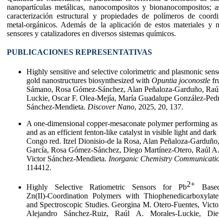
nanopartículas metálicas, nanocompositos y bionanocompositos; as
caracterización estructural y propiedades de polímeros de coord
metal-orgánicos. Además de la aplicación de estos materiales y 
sensores y catalizadores en diversos sistemas químicos.
PUBLICACIONES REPRESENTATIVAS
Highly sensitive and selective colorimetric and plasmonic sens
gold nanostructures biosynthesized with
Opuntia joconostle
fr
Sámano, Rosa Gómez-Sánchez, Alan Peñaloza-Garduño, Raúl
Luckie, Oscar F. Olea-Mejía, María Guadalupe González-Pedr
Sánchez-Mendieta.
Discover Nano
, 2025, 20, 137.
A one-dimensional copper-mesaconate polymer performing as 
and as an efficient fenton-like catalyst in visible light and dark
Congo red. Itzel Dionisio-de la Rosa, Alan Peñaloza-Garduño,
García, Rosa Gómez-Sánchez, Diego Martínez-Otero, Raúl A.
Victor Sánchez-Mendieta.
Inorganic Chemistry Communicati
114412.
2+
Highly Selective Ratiometric Sensors for Pb
Based
Zn(II)‑Coordination Polymers with Thiophenedicarboxylate.
and Spectroscopic Studies. Georgina M. Otero‑Fuentes, Vict
Alejandro Sánchez‑Ruiz, Raúl A. Morales‑Luckie, Die