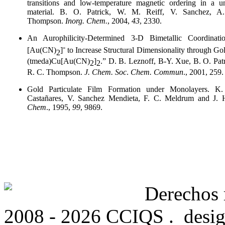
transitions and low-temperature magnetic ordering in a u
material. B. O. Patrick, W. M. Reiff, V. Sanchez, A
Thompson.
Inorg. Chem.
, 2004,
43
, 2330.
An Aurophilicity-Determined 3-D Bimetallic Coordinat
-
[Au(CN)
]
to Increase Structural Dimensionality through 
2
(tmeda)Cu[Au(CN)
]
.” D. B. Leznoff, B-Y. Xue, B. O. Pat
2
2
R. C. Thompson.
J. Chem. Soc
.
Chem. Commun
., 2001, 259.
Gold Particulate Film Formation under Monolayers. K
Castañares, V. Sanchez Mendieta, F. C. Meldrum and J. 
Chem
., 1995,
99
, 9869.
Derechos
2008 - 2026 CCIQS . desig