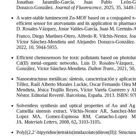
Jonathan Jaramillo‑García, Juan Pablo León‑G
Dorazco‑González.
Journal of Fluorescence
, 2025, 35, 3449-
A water-stable luminescent Zn-MOF based on a conjugated π-e
efficient sensor for atorvastatin and its application in pharmac
D. Rosales-Vázquez, Josue Valdes-García, Juan M. Germán-Ac
Franco, Diego Martínez-Otero,
Alfredo R. Vilchis-Nestor, Jo
Víctor Sánchez-Mendieta and Alejandro Dorazco-González
2022, 10, 5944-5955.
Efficient chemosensors for toxic pollutants based on photolu
Cd(II) metal–organic networks. Luis D. Rosales-Vázquez,
González, Victor Sánchez-Mendieta.
Dalton Trans
., 2021, 50
Nanoestructuras metálicas: síntesis, caracterización y aplica
Téllez, Raúl Alberto Morales Luckie, Oscar Fernando Olea M
Mendieta, Jésica Trujillo Reyes, Víctor Varela Guerrero y Al
Néstor. Editorial Reverté. Barcelona, España. 2013. ISBN: 9
Solventless synthesis and optical properties of Au and Ag 
Camellia sinensis extract. Vilchis-Nestor AR, Sanchez-M
Lopez MA, Gomez-Espinosa RM, Camacho-Lopez MA,
JA.
Materials Letters
, 2008,
62
,
3103-3105
.
Poly[(2,2’-bipyridine)tetrakis(imidazolato)diiron(II)]: Structur