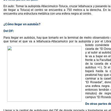
En auto: Tomar la autopista Atlacomulco-Toluca, cruzar Ixtlahuaca y pasando la
de llegar a Toluca) el centro se encuentra a 750 metros a la derecha. En la
encuentra una estructura metálica con una esfera negra al centro.
¿Cómo llegar en autobús?
Del DF:
Para llegar en autobús, hay que tomarlo en la terminal de metro observatorio 
que tomar el que va a Ixtlahuaca-Atlacamulco por la autopista y por el Lib
boleto coméntele 
caseta de “El Dora
y al subir al auto
te va a bajar en e
frente a la Facult
de la caseta de 
autobus +/-). Si el
bajará hasta la 
peatonal hay que cr
caminar a la case
“El Rosedal”, don
una esfera negra a
entonces tendrán
minutos) de regr
campus “El Rosedal
De otras partes de
Llegar a la central de autobuses del DF de donde proceda y trasladarse en e