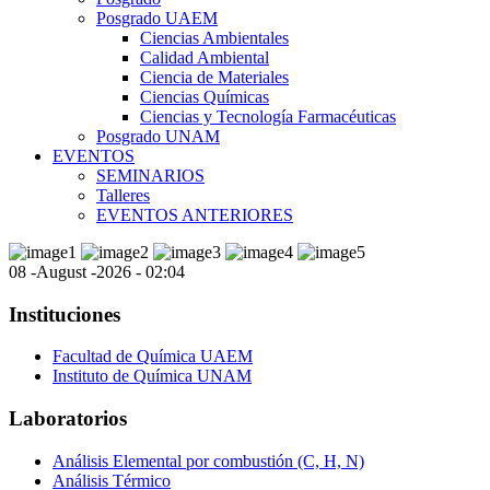
Posgrado UAEM
Ciencias Ambientales
Calidad Ambiental
Ciencia de Materiales
Ciencias Químicas
Ciencias y Tecnología Farmacéuticas
Posgrado UNAM
EVENTOS
SEMINARIOS
Talleres
EVENTOS ANTERIORES
08 -August -2026 - 02:04
Instituciones
Facultad de Química UAEM
Instituto de Química UNAM
Laboratorios
Análisis Elemental por combustión (C, H, N)
Análisis Térmico