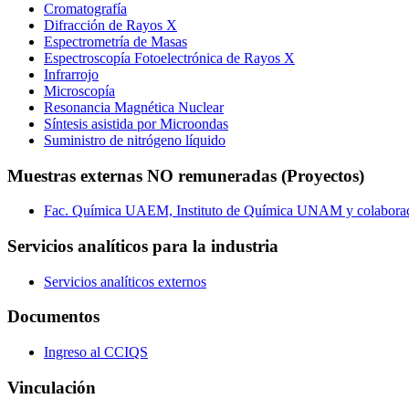
Cromatografía
Difracción de Rayos X
Espectrometría de Masas
Espectroscopía Fotoelectrónica de Rayos X
Infrarrojo
Microscopía
Resonancia Magnética Nuclear
Síntesis asistida por Microondas
Suministro de nitrógeno líquido
Muestras externas NO remuneradas (Proyectos)
Fac. Química UAEM, Instituto de Química UNAM y colabora
Servicios analíticos para la industria
Servicios analíticos externos
Documentos
Ingreso al CCIQS
Vinculación