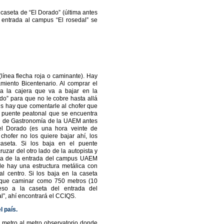
 caseta de “El Dorado” (última antes
 entrada al campus “El rosedal” se
(línea flecha roja o caminante). Hay
ramiento
Bicentenario. Al comprar el
a la cajera que va a bajar en la
do” para que no le cobre hasta allá
bús hay que comentarle al chofer que
l puente peatonal que se encuentra
ad de Gastronomía de la UAEM antes
el Dorado (es una hora veinte de
 chofer no los quiere bajar ahí, los
caseta. Si los baja en el puente
uzar del otro lado de la autopista y
ta de la entrada del campus UAEM
de hay una estructura metálica con
l centro. Si los baja en la caseta
 que caminar como 750 metros (10
eso a la caseta del entrada del
”, ahí encontrará el CCIQS.
l país.
l metro al metro observatorio donde