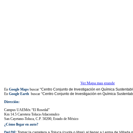
Ver Mapa mas grande
En
Google Maps
buscar “
Centro Conjunto de Investigación en Química Sustent
En
Google Earth
buscar “
Centro Conjunto de Investigación en Química Susten
Dirección:
Campus UAEMéx “El Rosedal”
Km 14.5 Carretera Toluca-Atlacomulco
San Cayetano-Toluca, C.P. 50200, Estado de México
¿Cómo llegar en auto?
Del DF:
Tomar la carretera a Toluca (cuota o libre) al llegar a Lerma de Villad