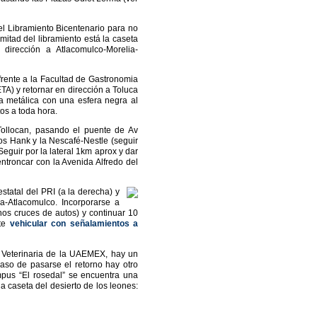
el Libramiento Bicentenario para no
mitad del libramiento está la caseta
dirección a Atlacomulco-Morelia-
frente a la Facultad de Gastronomia
A) y retornar en dirección a Toluca
a metálica con una esfera negra al
os a toda hora.
Tollocan, pasando el puente de Av
los Hank y la Nescafé-Nestle (seguir
eguir por la lateral 1km aprox y dar
entroncar con la Avenida Alfredo del
tatal del PRI (a la derecha) y
ca-Atlacomulco. Incorporarse a
hos cruces de autos) y continuar 10
nte
vehicular con señalamientos a
y Veterinaria de la UAEMEX, hay un
aso de pasarse el retorno hay otro
mpus “El rosedal” se encuentra una
a caseta del desierto de los leones: