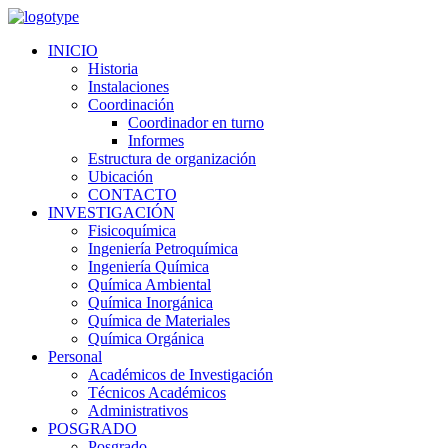
INICIO
Historia
Instalaciones
Coordinación
Coordinador en turno
Informes
Estructura de organización
Ubicación
CONTACTO
INVESTIGACIÓN
Fisicoquímica
Ingeniería Petroquímica
Ingeniería Química
Química Ambiental
Química Inorgánica
Química de Materiales
Química Orgánica
Personal
Académicos de Investigación
Técnicos Académicos
Administrativos
POSGRADO
Posgrado