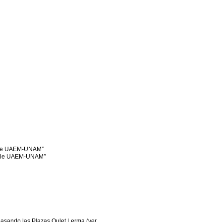
able UAEM-UNAM
”
table UAEM-UNAM
”
a pasando las Plazas Oulet Lerma (ver