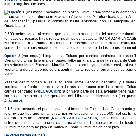
mapa) hay dos opciones:
Opción 1
(ver mapa): pasando las plazas Outlet Lerma tomar a la derecha 
cruzar Toluca en dirección Zitácuaro-Atlacomulco-Morelia-Guadalajara. A la 
de Xonacatlán, pasarla y continuar hasta entroncar con la autopista en 
Guadalajara.
A 500 metros tomar al retorno que se encuentra después del puente peatonal 
(en caso de pasarse hay otro retorno antes de la caseta, NO CRUZAR LA CASET
500 metros. En la entrada al campus “El rosedal” se encuentra una estructur
centro. Tiempo aproximado desde la caseta del desierto de los leones: 45 minut
Opción 2
(ver mapa): Llegar hasta Toluca por carriles centrales de paseo 
Comonfort, tomar la lateral del paseo Tollocan a la altura de la estatua de Car
los señalamientos Zitácuaro-Morelia-Guadalajara hay dos salidas casi juntas). S
vuelta a la derecha donde se encuentran las torres de energía eléctrica para 
Mazo.
Pasar el centro comercial (a la izquerda Home Depot y Chedrahui) y la sede es
continuar de frente por esta avenida hasta entroncar con la carretera Tolu
carriles centrales (
PRECAUCIÓN
: la primera parte de esta avenida tiene muc
km hasta encontrar la incorporación del Libramiento bicentenario (1er pue
Zitácuaro
).
A 1.5 Km, pasando el puente peatonal frente a la Facultad de Gastronomía 
retorno que hay que tomar y retornar en dirección a Toluca 500 metros. En c
retorno antes de la caseta (
NO CRUZAR LA CASETA
). En la entrada al ca
estructura metálica con una esfera negra al centro. Tiempo aproximado desde l
50 minutos a hora no pico en Toluca y 1 hora 20 minutos en hora pico.
De otras partes del país.